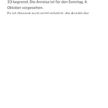
33 begrenzt. Die Anreise ist für den Sonntag, 4.
Oktober vorgesehen.
Es ist diesmal auch nicht möglich, die Anzahl der
Übernachtungen variabel zu buchen. Die Teilnahme
kann nur inklusive 2 Übernachtungen mit Anreise am
Sonntag, den 4. Oktober gebucht werden. Wir hoffen
auf Ihr Verständnis und freuen uns auf ein
Wiedersehen.
Edwin Grabowski
Zeit
Programm
Sonntag, 4. Oktober
Nachmittags
Individuelle Anreise
ab 18:00 Uhr
Welcome Drink
Gemeinsames Abendessen