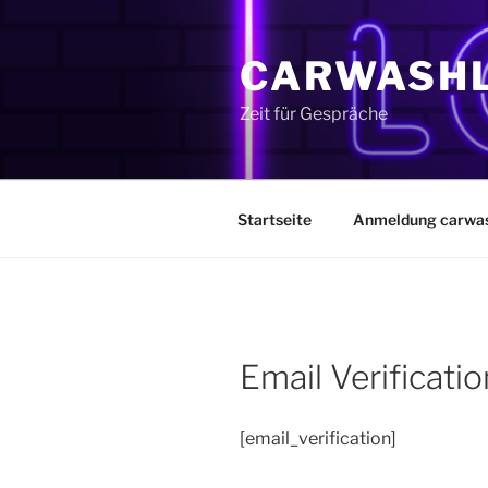
Zum
Inhalt
CARWASHL
springen
Zeit für Gespräche
Startseite
Anmeldung carwas
Email Verificatio
[email_verification]