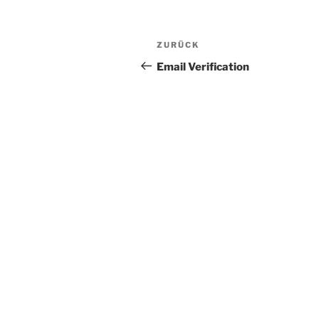
Beitragsnavigation
Vorheriger
ZURÜCK
Beitrag
Email Verification