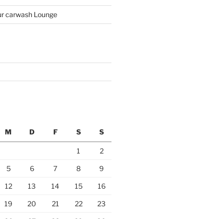
r carwash Lounge
M
D
F
S
S
1
2
5
6
7
8
9
12
13
14
15
16
19
20
21
22
23