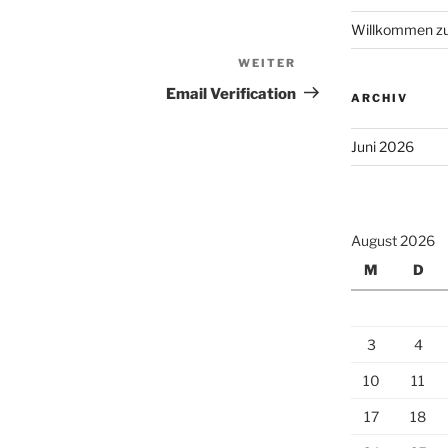
Willkommen zu
WEITER
Nächster
Beitrag
Email Verification
ARCHIV
Juni 2026
August 2026
M
D
3
4
10
11
17
18