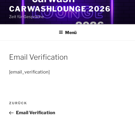
Zum
CARWASHLOUNGE 2026
Inhalt
Zeit für Gespräche
springen
Menü
Email Verification
[email_verification]
Beitragsnavigation
Vorheriger
ZURÜCK
Beitrag
Email Verification